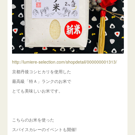
http://lumiere-selection.com/shopdetail/000000001313/
京都丹後コシヒカリを使用した
最高級「特Ａ」ランクのお米で
とても美味しいお米です。
こちらのお米を使った
スパイスカレーのイベントも開催!