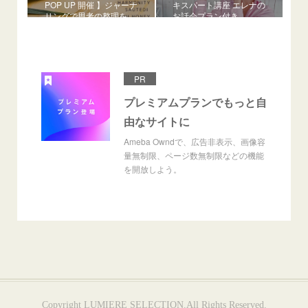
POP UP 開催 】ジャーナ
キスパート講座 エレナの
リングで思考の整理を
お話会プラン付き
PR
プレミアムプランでもっと自
由なサイトに
Ameba Owndで、広告非表示、画像容
量無制限、ページ数無制限などの機能
を開放しよう。
Copyright LUMIERE SELECTION.All Rights Reserved.