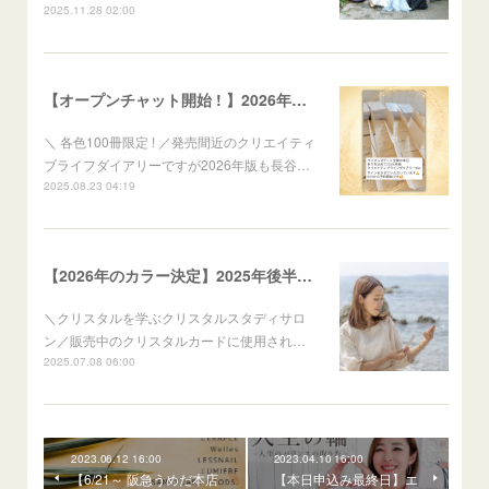
2025.11.28 02:00
【オープンチャット開始 ! 】2026年手帳 予約の方は六本木DMMで開催手帳フェスにご招待します
＼ 各色100冊限定 ! ／発売間近のクリエイティ
ブライフダイアリーですが2026年版も長谷…
2025.08.23 04:19
【2026年のカラー決定】2025年後半の「作戦会議」しませんか？
＼クリスタルを学ぶクリスタルスタディサロ
ン／販売中のクリスタルカードに使用され…
2025.07.08 06:00
2023.06.12 16:00
2023.04.10 16:00
【6/21～ 阪急うめだ本店
【本日申込み最終日】エ