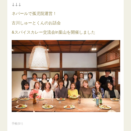
↓↓↓
ネパールで孤児院運営！
古川しゅーとくんのお話会
&スパイスカレー交流会in葉山を開催しました
手帳
(
51
)